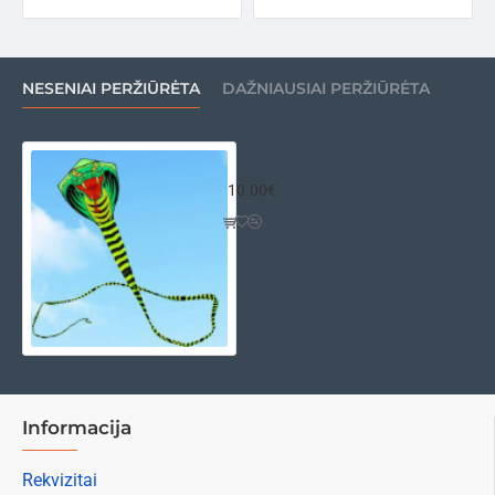
NESENIAI PERŽIŪRĖTA
DAŽNIAUSIAI PERŽIŪRĖTA
Aitvaras kobra
10.00€
Informacija
Rekvizitai