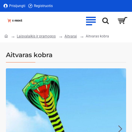
Prisijungti
Registruotis
Laisvalaikis ir pramogos
Aitvarai
Aitvaras kobra
home
Aitvaras kobra