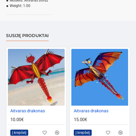
Modelis:
Aitvaras boruz
Weight:
1.00
SUSIJĘ PRODUKTAI
Aitvaras drakonas
PERKAMIAUSIAS
Aitvaras drakonas
10.00€
15.00€
Į krepšelį
Į krepšelį