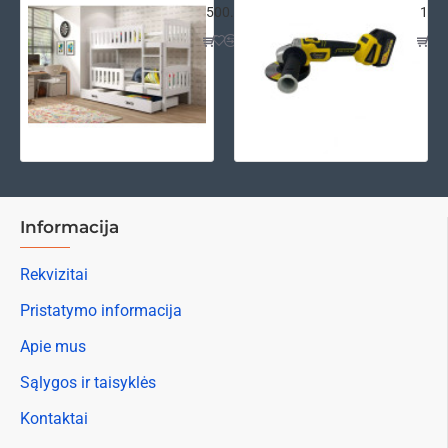
500.00€
120
Informacija
Rekvizitai
Pristatymo informacija
Apie mus
Sąlygos ir taisyklės
Kontaktai