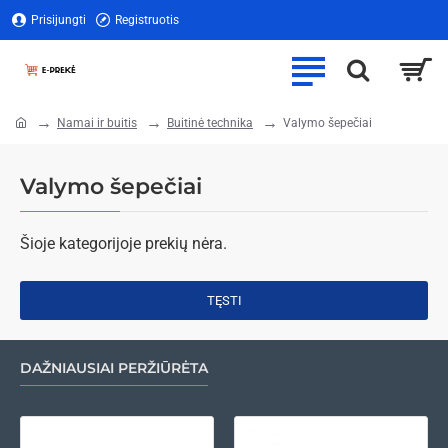
Prisijungti
Registruotis
Namai ir buitis
Buitinė technika
Valymo šepečiai
home
Valymo šepečiai
Šioje kategorijoje prekių nėra.
TĘSTI
DAŽNIAUSIAI PERŽIŪRĖTA
Dviaukštė lova natūralaus medžio 
Baw