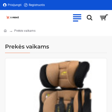
Prisijungti
Registruotis
Prekės vaikams
home
Prekės vaikams