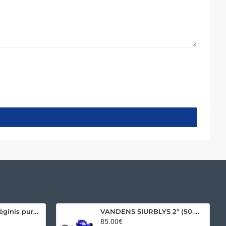
Akumuliatorinis slėginis purkštuvas 16 L
VANDENS SIURBLYS 2" (50 mm) SU PLEIŠTINIU DIRŽU
85.00€