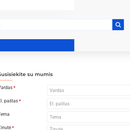
Susisiekite su mumis
Vardas
l. paštas
Tema
Žinutė