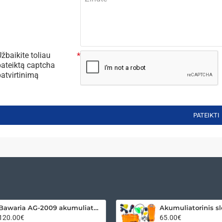
žbaikite toliau
pateiktą captcha
patvirtinimą
PATEIKTI
Bawaria AG-2009 akumuliatorinis kampinis šlifuoklis 18V
120.00€
65.00€