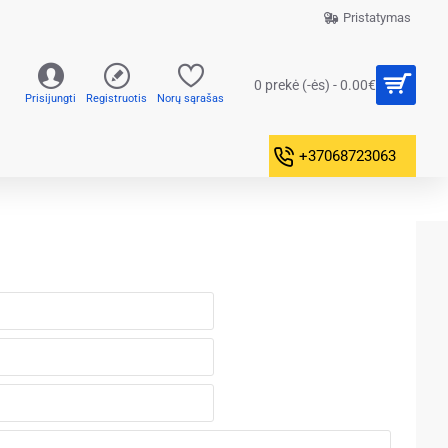
Pristatymas
0 prekė (-ės) - 0.00€
Prisijungti
Registruotis
Norų sąrašas
+37068723063