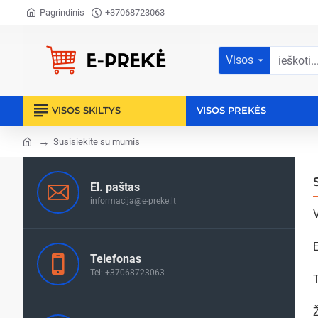
Pagrindinis
+37068723063
Visos
ieškoti...
VISOS SKILTYS
VISOS PREKĖS
Susisiekite su mumis
home
El. paštas
informacija@e-preke.lt
E
Telefonas
Tel: +37068723063