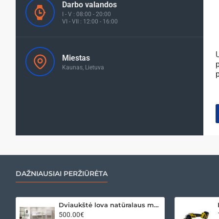
Darbo valandos
I - V : 08:00 - 20:00
VI - VII : 12:00 - 16:00
U
Miestas
Kaunas, Lietuva
DAŽNIAUSIAI PERŽIŪRĖTA
Dviaukštė lova natūralaus medžio Balta
500.00€