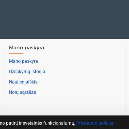
Mano paskyra
Mano paskyra
Užsakymų istorija
Naujienlaiškis
Norų sąrašas
 patirtį ir svetainės funkcionalumą.
Privatumo politika
.