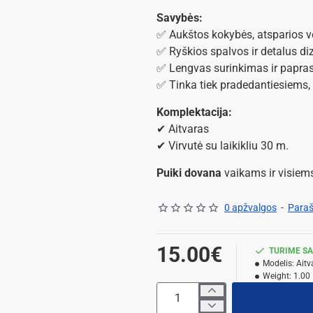
Savybės:
✅ Aukštos kokybės, atsparios 
✅ Ryškios spalvos ir detalus di
✅ Lengvas surinkimas ir papra
✅ Tinka tiek pradedantiesiems,
Komplektacija:
✔ Aitvaras
✔ Virvutė su laikikliu 30 m.
Puiki dovana
vaikams ir visiem
0 apžvalgos
-
Paraš
15.00€
TURIME SA
Modelis:
Aitv
Weight:
1.00