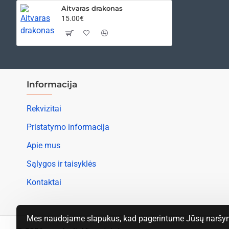
Aitvaras drakonas
15.00€
Informacija
Rekvizitai
Pristatymo informacija
Apie mus
Sąlygos ir taisyklės
Kontaktai
Mes naudojame slapukus, kad pagerintume Jūsų naršymo