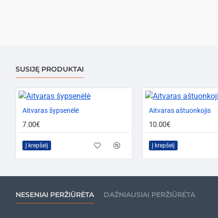
SUSIJĘ PRODUKTAI
Aitvaras šypsenėlė
PERKAMIAUSIAS
Aitvaras aštuonkojis
7.00€
10.00€
Į krepšelį
Į krepšelį
NESENIAI PERŽIŪRĖTA
DAŽNIAUSIAI PERŽIŪRĖTA