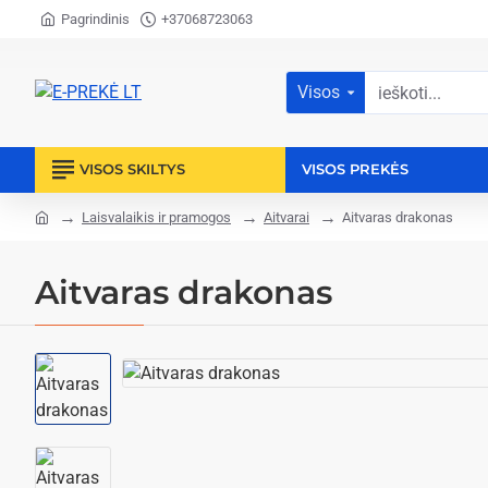
Pagrindinis
+37068723063
Visos
ieškoti...
VISOS SKILTYS
VISOS PREKĖS
Laisvalaikis ir pramogos
Aitvarai
Aitvaras drakonas
home
Aitvaras drakonas