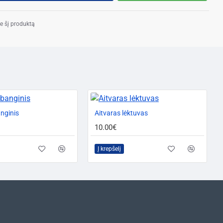
e šį produktą
nginis
Aitvaras lėktuvas
10.00€
Į krepšelį