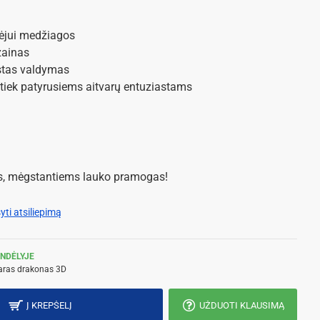
vėjui medžiagos
zainas
stas valdymas
 tiek patyrusiems aitvarų entuziastams
s, mėgstantiems lauko pramogas!
yti atsiliepimą
NDĖLYJE
aras drakonas 3D
Į KREPŠELĮ
UŽDUOTI KLAUSIMĄ