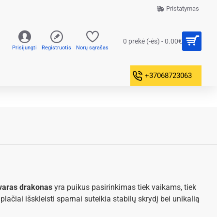
Pristatymas
0 prekė (-ės) - 0.00€
Prisijungti
Registruotis
Norų sąrašas
+37068723063
tvaras drakonas
yra puikus pasirinkimas tiek vaikams, tiek
ačiai išskleisti sparnai suteikia stabilų skrydį bei unikalią