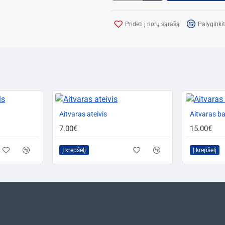
Pridėti į norų sąrašą
Palyginkit
Aitvaras ateivis
Aitvaras ba
7.00€
15.00€
Į krepšelį
Į krepšelį