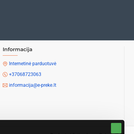
Informacija
Internetinė parduotuvė
+37068723063
informacija@e-preke.lt