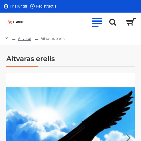
Prisijungti
Registruotis
Aitvarai
Aitvaras erelis
home
Aitvaras erelis