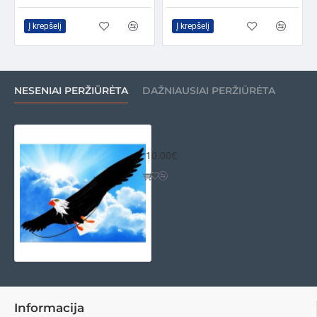
Į krepšelį
Į krepšelį
NESENIAI PERŽIŪRĖTA
DAŽNIAUSIAI PERŽIŪRĖTA
Aitvaras erelis
10.00€
Informacija