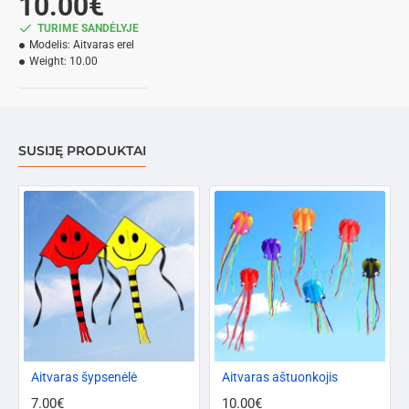
10.00€
TURIME SANDĖLYJE
Modelis:
Aitvaras erel
Weight:
10.00
SUSIJĘ PRODUKTAI
Aitvaras šypsenėlė
PERKAMIAUSIAS
Aitvaras aštuonkojis
7.00€
10.00€