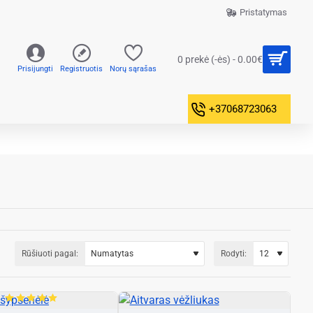
Pristatymas
0 prekė (-ės) - 0.00€
Prisijungti
Registruotis
Norų sąrašas
+37068723063
Rūšiuoti pagal:
Rodyti: