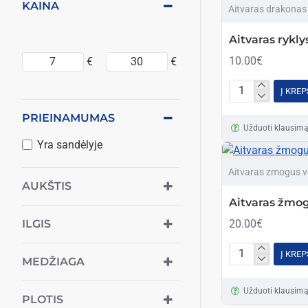
KAINA
Aitvaras drakonas
Aitvaras rykly
10.00€
€
€
Į KREP
Aitvaras
ryklys
PRIEINAMUMAS
Užduoti klausim
piratas
Yra sandėlyje
Aitvaras zmogus v
AUKŠTIS
Aitvaras žmog
ILGIS
20.00€
Į KREP
Aitvaras
MEDŽIAGA
žmogus
Užduoti klausim
voras
PLOTIS