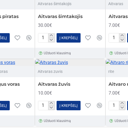
Aitvaras šimtakojis
Aitvaras
s piratas
Aitvaras šimtakojis
Aitvaras
30.00€
7.00€
ŠELĮ
Į KREPŠELĮ
Aitvaras
Aitvaras
šimtakojis
šypsenėl
ą
Užduoti klausimą
Užduoti
oras
Aitvaras zuvis
rite
us voras
Aitvaras žuvis
Aitvaro 
10.00€
7.00€
ŠELĮ
Į KREPŠELĮ
Aitvaras
Aitvaro
žuvis
ritė
ą
Užduoti klausimą
Užduoti