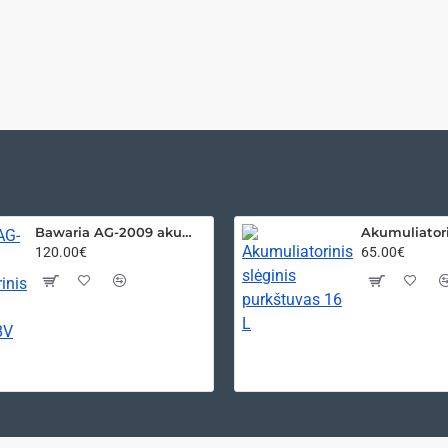
Bawaria AG-2009 akumuliatorinis kampinis šlifuoklis 18V
120.00€
65.00€