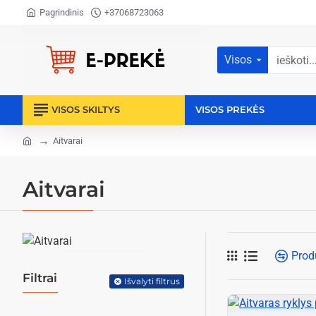
Pagrindinis
+37068723063
Visos
ieškoti...
VISOS SKILTYS
VISOS PREKĖS
Aitvarai
home
Aitvarai
Prod
Filtrai
Išvalyti filtrus