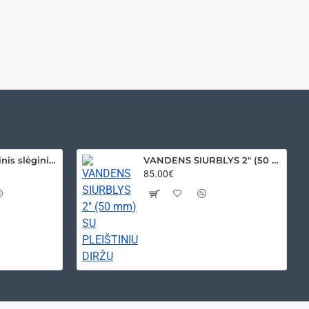
Akumuliatorinis slėginis purkštuvas 16 L
VANDENS SIURBLYS 2" (50 mm) SU PLEIŠTINIU DIRŽU
85.00€