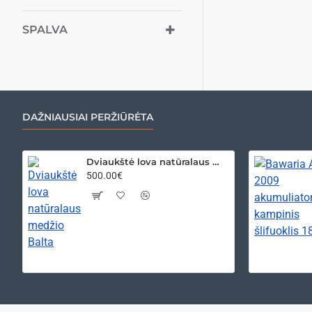
SPALVA
DAŽNIAUSIAI PERŽIŪRĖTA
Dviaukštė lova natūralaus medžio Balta
500.00€